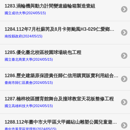
1283.渦輪機與動力計間變速齒輪箱製造壹組
國立成功大學(2024/05/15)
1284.112年7月杜蘇芮及8月卡努颱風H3-029仁愛鄉大同村青青草原後方道路下邊坡崩坍災後復建工程
南投縣政府(2024/05/15)
1285.優化臺北校區校園球場統包工程
國立臺北商業大學(2024/05/15)
1286.歷史建築原保證責任歸仁信用購買販賣利用組合辦公廳舍修復工程
臺南市歸仁區農會(2024/05/15)
1287.楠梓校區體育館舞台及撞球教室天花板整修工程
國立高雄科技大學(2024/05/15)
1288.112年臺中市大甲區大甲鐵砧山雕塑公園兒童遊戲場環境設施改善計畫(大甲區大甲鐵砧山雕塑公園)
臺中市風景區管理所(2024/05/15)