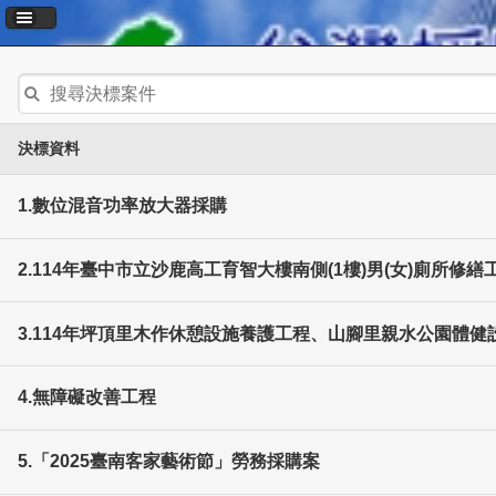
決標資料
1.數位混音功率放大器採購
2.114年臺中市立沙鹿高工育智大樓南側(1樓)男(女)廁所
3.114年坪頂里木作休憩設施養護工程、山腳里親水公園體
4.無障礙改善工程
5.「2025臺南客家藝術節」勞務採購案