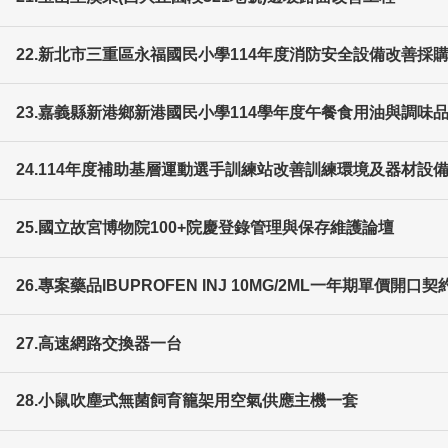
22.新北市三重區永福國民小學114年度消防安全設備改善採
23.嘉義縣新港鄉新港國民小學114學年度午餐食用油與調味品
24.114年度補助基層運動選手訓練站改善訓練環境及器材設
25.國立故宮博物院100+院慶登錄管理與保存維護論壇
26.專案藥品IBUPROFEN INJ 10MG/2ML一年期單價開口契
27.高速網路交換器一台
28.小鼠吹塵式無菌飼育籠架用空氣供應主機一套