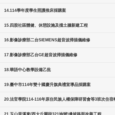
14.114學年度學生照護推床採購案
15.四股社區體健、休憩設施及擋土牆新建工程
16.影像診療部二台SIEMENS超音波掃描儀維修
17.影像診療部乙台GE超音波掃描儀維修
18.華語中心教學設備乙批
19.臺中市114年雙十國慶升旗典禮宣導品採購案
20.法官學院114-116年原住民族人權保障研習會等3班次住
21.玉山里溪東(西大丘園段321地號)邊坡路面改善工程