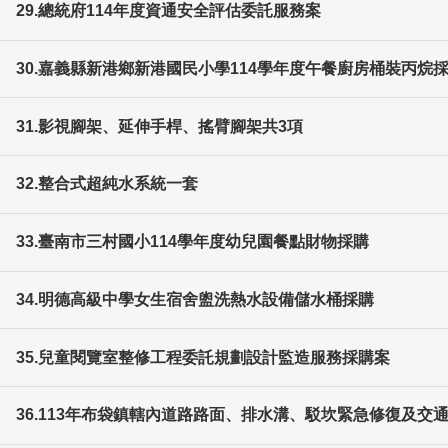
29.總統府114年度資通安全評估委託服務案
30.嘉義縣新港鄉新港國民小學114學年度午餐廚房桶裝丙烷
31.影視腳架、延伸手桿、搖臂腳架共3項
32.整合式超純水系統一套
33.臺南市三村國小114學年度幼兒園餐點財物採購
34.明德高級中學女生宿舍盥洗熱水設備儲水桶採購
35.兒童閱覽室整修工程委託規劃設計監造服務採購案
36.113年布袋鎮轄內道路路面、排水溝、駁坎緊急修復及交