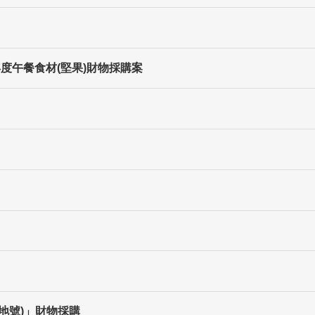
年度午餐食材(堅果)財物採購案
1地號)」財物採購