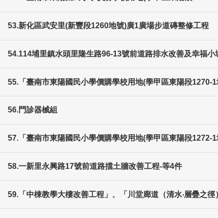
53.新化區武安里(新豐段1260地號)廣1廣場步道磚整修工程
54.114埔里鎮水頭里隆生路96-13號前道路排水改善及幸福
55.「臺南市東陽國民小學價購學校用地(學甲區東陽段1270-
56.門診器械組
57.「臺南市東陽國民小學價購學校用地(學甲區東陽段1272-
58.一新里永興路17號前道路擋土牆改善工程-等4件
59.「中棟教學大樓改善工程」、「川堂廊道（清水‧層疊之