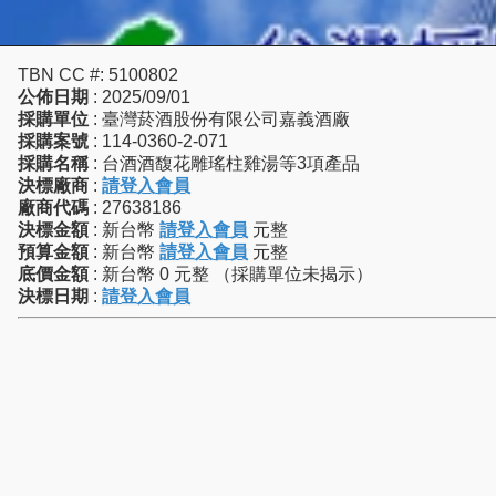
TBN CC #: 5100802
公佈日期
: 2025/09/01
採購單位
: 臺灣菸酒股份有限公司嘉義酒廠
採購案號
: 114-0360-2-071
採購名稱
: 台酒酒馥花雕瑤柱雞湯等3項產品
決標廠商
:
請登入會員
廠商代碼
: 27638186
決標金額
: 新台幣
請登入會員
元整
預算金額
: 新台幣
請登入會員
元整
底價金額
: 新台幣 0 元整 （採購單位未揭示）
決標日期
:
請登入會員