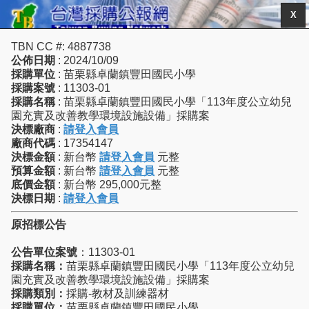
X
TBN CC #: 4887738
公佈日期
: 2024/10/09
採購單位
: 苗栗縣卓蘭鎮豐田國民小學
採購案號
: 11303-01
採購名稱
: 苗栗縣卓蘭鎮豐田國民小學「113年度公立幼兒
園充實及改善教學環境設施設備」採購案
決標廠商
:
請登入會員
廠商代碼
: 17354147
決標金額
: 新台幣
請登入會員
元整
預算金額
: 新台幣
請登入會員
元整
底價金額
: 新台幣 295,000元整
決標日期
:
請登入會員
原招標公告
公告單位案號
：11303-01
採購名稱：
苗栗縣卓蘭鎮豐田國民小學「113年度公立幼兒
園充實及改善教學環境設施設備」採購案
採購類別：
採購-教材及訓練器材
採購單位：
苗栗縣卓蘭鎮豐田國民小學