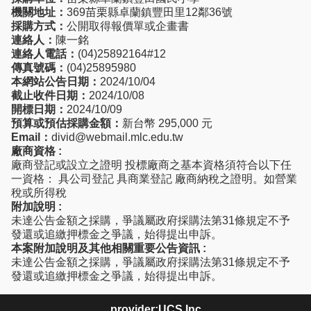
機關地址：
369苗栗縣卓蘭鎮豐田里12鄰36號
採購方式：
公開取得報價單或企畫書
連絡人：
陳一銘
連絡人電話：
(04)25892164#12
傳真號碼：
(04)25895980
本網站公告日期：
2024/10/04
截止收件日期：
2024/10/08
開標日期：
2024/10/09
預算或預估採購金額：
新台幣 295,000 元
Email：
divid@webmail.mlc.edu.tw
廠商資格 :
廠商登記或設立之證明 投標廠商之基本資格須符合以下任
一資格： 具公司登記 具商業登記 廠商納稅之證明。如營業
稅或所得稅
附加說明 :
未達公告金額之採購，爭議屬政府採購法第31條規定不予
發還或追繳押標金之爭議，始得提出申訴。
本案附加說明及其他相關重要公告資訊 :
未達公告金額之採購，爭議屬政府採購法第31條規定不予
發還或追繳押標金之爭議，始得提出申訴。
provider:UCS.Inc