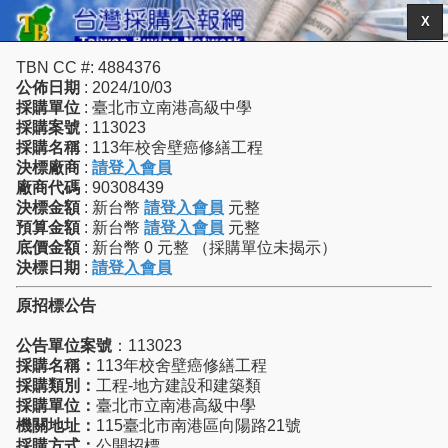
X
TBN CC #: 4884376
公佈日期
: 2024/10/03
採購單位
: 臺北市立南港高級中學
採購案號
: 113023
採購名稱
: 113年校舍壁癌修繕工程
決標廠商
:
請登入會員
廠商代碼
: 90308439
決標金額
: 新台幣
請登入會員
元整
預算金額
: 新台幣
請登入會員
元整
底價金額
: 新台幣 0 元整 （採購單位未揭示）
決標日期
:
請登入會員
原招標公告
公告單位案號
：113023
採購名稱：
113年校舍壁癌修繕工程
採購類別：
工程-地方建設和建築類
採購單位：
臺北市立南港高級中學
機關地址：
115臺北市南港區向陽路21號
採購方式：
公開招標