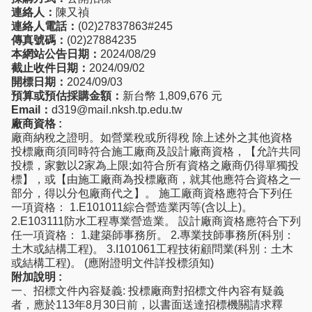
連絡人：
陳又禎
連絡人電話：
(02)27837863#245
傳真號碼：
(02)27884235
本網站公告日期：
2024/08/29
截止收件日期：
2024/09/02
開標日期：
2024/09/03
預算或預估採購金額：
新台幣 1,809,676 元
Email：
d319@mail.nksh.tp.edu.tw
廠商資格 :
廠商納稅之證明。如營業稅或所得稅 除上述外之其他資格
投標廠商須同時符合施工廠商及設計廠商資格，【允許共同
投標，家數以2家為上限;如符合所有資格之廠商仍得單獨投
標】，或【由施工廠商為投標廠商，就其他應符合資格之一
部分，得以分包廠商代之】。 施工廠商資格應符合下列任
一項資格： 1.E101011綜合營造業丙等(含以上)。
2.E103111防水工程專業營造業。 設計廠商資格應符合下列
任一項資格： 1.建築師事務所。 2.專業技師事務所(科別：
土木或結構工程)。 3.I101061工程技術顧問業(科別：土木
或結構工程)。 (應附證明文件詳投標須知)
附加說明 :
一、招標文件內容疑義: 投標廠商對招標文件內容有疑義
者，應於113年8月30日前，以書面送達招標機關請求釋