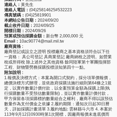
連絡人：
黃先生
連絡人電話：
(04)25814625#532223
傳真號碼：
(04)25819901
本網站公告日期：
2024/09/20
截止收件日期：
2024/09/25
開標日期：
2024/09/26
預算或預估採購金額：
新台幣 2,000,000 元
Email：
10ac90774@mail.mil.tw
廠商資格 :
廠商登記或設立之證明 投標廠商之基本資格須符合以下任
一資格： 具公司登記 具商業登記 廠商納稅之證明。如營業
稅或所得稅 除上述外之其他資格 餘同陸軍第十軍團指揮部
工程、財物暨勞務採購投標須知第四十一點。
附加說明 :
1.報價及決標方式：本案為開口式契約，採分項單價報價，
總價決標方式辦理，並依政府採購法施行細則第64條之1規
定，以實作數量計價付款，以全案預算金額為採購上限(執
行採購數量不受預估數量限制)，並以實作數量計價付款，
甲方保留各項採購標的數量組合之權利，廠商不得以該預估
數量作為支付價金之依據 2.履約期限：通知次日起30日曆
天，詳如採購計畫清單 3.履約地點: 雲林縣斗六市 4. 本案於
113年9月12日0930時第1次開標，因廠商報價未進底價而