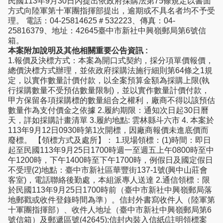
民國113年9月30日內提出依政府採購法第75條規定以書面
方式向陸軍第十軍團指揮部提出，逾期或不具名者均不予受
理。 電話：04-25814625＃532223、傳真：04-
25816379、地址：42645臺中市新社中興嶺郵局第6號信
箱。
本案附加說明及其他相關重要公告資訊 :
1.報價及決標方式：本案為開口式契約，採分項單價報價，
總價決標方式辦理，並依政府採購法施行細則第64條之1規
定，以實作數量計價付款，以全案預算金額為採購上限(執
行採購數量不受預估數量限制)，並以實作數量計價付款，
甲方保留各項採購標的數量組合之權利，廠商不得以該預估
數量作為支付價金之依據 2.履約期限：通知次日起30日曆
天，詳如採購計畫清單 3.履約地點: 雲林縣斗六市 4. 本案於
113年9月12日0930時第1次開標，因廠商報價未進底價而
廢標。 【領標方式及處所】： 1.現場領標：(1)時間：即日
起至民國113年9月25日1700時週一至週五上午0800時至中
午1200時，下午1400時至下午1700時，例假日及國定假日
不受理(2)地點：臺中市新社區華豐街137-1號(興中山莊會
客室)，電話聯絡後勤處，本組派專人送達 2.通信領標：限
於民國113年9月25日1700時前（臺中市新社中興嶺郵局落
地郵戳或收件登錄時間為準）。信封外書寫收件人（陸軍第
十軍團指揮部）、收件人地址（臺中市新社中興嶺郵局第6
號信箱）及郵遞區號(42645);信封內裝入信紙(註明領標案