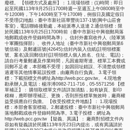
廢標。 【領標方式及處所】： 1.現場領標：(1)時間：即日
起至民國113年9月25日1700時週一至週五上午0800時至中
午1200時，下午1400時至下午1700時，例假日及國定假日
不受理(2)地點：臺中市新社區華豐街137-1號(興中山莊會
客室)，電話聯絡後勤處，本組派專人送達 2.通信領標：限
於民國113年9月25日1700時前（臺中市新社中興嶺郵局落
地郵戳或收件登錄時間為準）。信封外書寫收件人（陸軍第
十軍團指揮部）、收件人地址（臺中市新社中興嶺郵局第6
號信箱）及郵遞區號(42645);信封內裝入信紙(註明領標案
號、案名)及回郵信封(註明領標人個人姓名、住址、電話)；
請自行考量郵遞及作業時間，凡因逾期寄達、標單工本費或
回郵不足者，本部概不受理；如因回址錯誤、不清楚或領標
過遲等其他情事延誤投標，由廠商自行負責。 3.電子領
標：下載招標文件網址為http://web.pcc.gov.tw。 4.現地會
勘承辦人及電話：楊淳溥0982-711-716，05-5571256 【標
單補正】： 購領取標單文件請詳加清點，如有缺頁、影印
模糊，應即辦理補正、更換，否則所投標單無效時，廠商權
益受損應自行負擔。 【收受投標文件地點】： 1.現場投
標：本部會客室標箱。2.郵遞投標：臺中市新社中興嶺郵局
落地郵戳或收件登錄時間為準。3.電子投標：網址為
http://web.pcc.gov.tw 【疑義、異議】： 廠商對招標文件內
容如有疑義請於民國113年9月23日內提出，或有異議請於