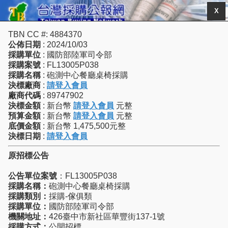
X
TBN CC #: 4884370
公佈日期
: 2024/10/03
採購單位
: 國防部陸軍司令部
採購案號
: FL13005P038
採購名稱
: 砲測中心餐廳桌椅採購
決標廠商
:
請登入會員
廠商代碼
: 89747902
決標金額
: 新台幣
請登入會員
元整
預算金額
: 新台幣
請登入會員
元整
底價金額
: 新台幣 1,475,500元整
決標日期
:
請登入會員
原招標公告
公告單位案號
：FL13005P038
採購名稱：
砲測中心餐廳桌椅採購
採購類別：
採購-傢俱類
採購單位：
國防部陸軍司令部
機關地址：
426臺中市新社區華豐街137-1號
採購方式：
公開招標