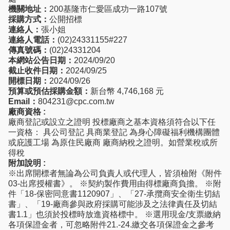
機關地址：
200基隆市仁愛區成功一路107號
採購方式：
公開招標
連絡人：
張小姐
連絡人電話：
(02)24331155#227
傳真號碼：
(02)24331204
本網站公告日期：
2024/09/20
截止收件日期：
2024/09/25
開標日期：
2024/09/26
預算或預估採購金額：
新台幣 4,746,168 元
Email：
804231@cpc.com.tw
廠商資格 :
廠商登記或設立之證明 投標廠商之基本資格須符合以下任
一資格： 具公司登記 具商業登記 為身心障礙福利機構團體
或庇護工場 為原住民廠商 廠商納稅之證明。如營業稅或所
得稅
附加說明 :
※出席開標者無論為公司負責人或代理人，皆須檢附《附件
03-出席授權書》。 ※契約製作費用由得標廠商負擔。 ※附
件「18-保密同意書1120907」、「27-承攬商安全衛生切結
書」、「19-廠商參與政府採購可能涉及之法律責任及切結
書1.1」也須於投標時放進資格標中。 ※選用現金/支票繳納
各項保證金者，可忽略附件21.-24.繳交各項保證金之參考