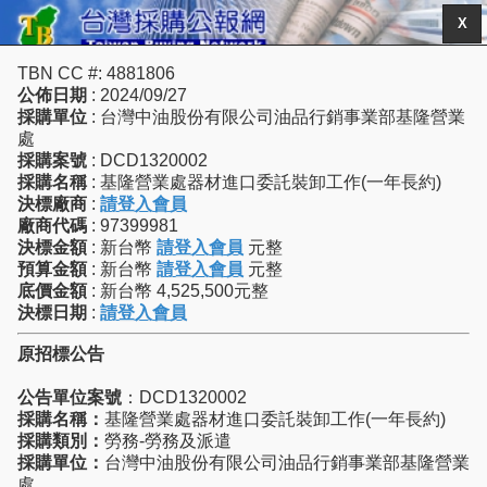
X
TBN CC #: 4881806
公佈日期
: 2024/09/27
採購單位
: 台灣中油股份有限公司油品行銷事業部基隆營業
處
採購案號
: DCD1320002
採購名稱
: 基隆營業處器材進口委託裝卸工作(一年長約)
決標廠商
:
請登入會員
廠商代碼
: 97399981
決標金額
: 新台幣
請登入會員
元整
預算金額
: 新台幣
請登入會員
元整
底價金額
: 新台幣 4,525,500元整
決標日期
:
請登入會員
原招標公告
公告單位案號
：DCD1320002
採購名稱：
基隆營業處器材進口委託裝卸工作(一年長約)
採購類別：
勞務-勞務及派遣
採購單位：
台灣中油股份有限公司油品行銷事業部基隆營業
處