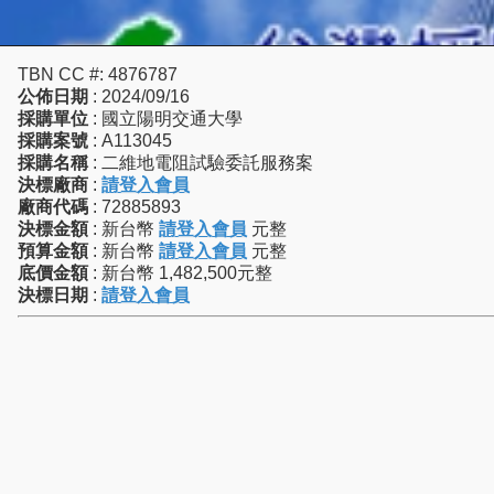
TBN CC #: 4876787
公佈日期
: 2024/09/16
採購單位
: 國立陽明交通大學
採購案號
: A113045
採購名稱
: 二維地電阻試驗委託服務案
決標廠商
:
請登入會員
廠商代碼
: 72885893
決標金額
: 新台幣
請登入會員
元整
預算金額
: 新台幣
請登入會員
元整
底價金額
: 新台幣 1,482,500元整
決標日期
:
請登入會員