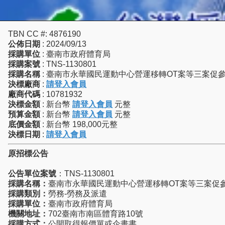
TBN CC #: 4876190
公佈日期
: 2024/09/13
採購單位
: 臺南市政府體育局
採購案號
: TNS-1130801
採購名稱
: 臺南市永華國民運動中心營運移轉OT案等三案促
決標廠商
:
請登入會員
廠商代碼
: 10781932
決標金額
: 新台幣
請登入會員
元整
預算金額
: 新台幣
請登入會員
元整
底價金額
: 新台幣 198,000元整
決標日期
:
請登入會員
原招標公告
公告單位案號
：TNS-1130801
採購名稱：
臺南市永華國民運動中心營運移轉OT案等三案促
採購類別：
勞務-勞務及派遣
採購單位：
臺南市政府體育局
機關地址：
702臺南市南區體育路10號
採購方式：
公開取得報價單或企畫書