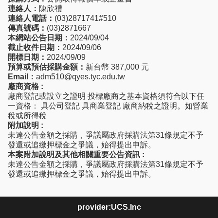
連絡人：
陳欣禮
連絡人電話：
(03)2871741#510
傳真號碼：
(03)2871667
本網站公告日期：
2024/09/04
截止收件日期：
2024/09/06
開標日期：
2024/09/09
預算或預估採購金額：
新台幣 387,000 元
Email：
adm510@qyes.tyc.edu.tw
廠商資格 :
廠商登記或設立之證明 投標廠商之基本資格須符合以下任
一資格： 具公司登記 具商業登記 廠商納稅之證明。如營業
稅或所得稅
附加說明 :
未達公告金額之採購，爭議屬政府採購法第31條規定不予
發還或追繳押標金之爭議，始得提出申訴。
本案附加說明及其他相關重要公告資訊 :
未達公告金額之採購，爭議屬政府採購法第31條規定不予
發還或追繳押標金之爭議，始得提出申訴。
provider:UCS.Inc