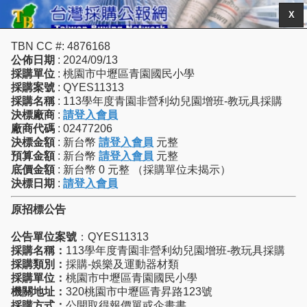
X
TBN CC #: 4876168
公佈日期
: 2024/09/13
採購單位
: 桃園市中壢區青園國民小學
採購案號
: QYES11313
採購名稱
: 113學年度青園非營利幼兒園增班-教玩具採購
決標廠商
:
請登入會員
廠商代碼
: 02477206
決標金額
: 新台幣
請登入會員
元整
預算金額
: 新台幣
請登入會員
元整
底價金額
: 新台幣 0 元整 （採購單位未揭示）
決標日期
:
請登入會員
原招標公告
公告單位案號
：QYES11313
採購名稱：
113學年度青園非營利幼兒園增班-教玩具採購
採購類別：
採購-娛樂及運動器材類
採購單位：
桃園市中壢區青園國民小學
機關地址：
320桃園市中壢區青昇路123號
採購方式：
公開取得報價單或企畫書