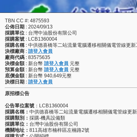
TBN CC #: 4875593
公佈日期
: 2024/09/13
採購單位
: 台灣中油股份有限公司
採購案號
: LCB1360004
採購名稱
: 中供德喜橋等二站流量電腦遷移相關儀電管線更新
決標廠商
:
請登入會員
廠商代碼
: 83575635
決標金額
: 新台幣
請登入會員
元整
預算金額
: 新台幣
請登入會員
元整
底價金額
: 新台幣 940,649元整
決標日期
:
請登入會員
原招標公告
公告單位案號
：LCB1360004
採購名稱：
中供德喜橋等二站流量電腦遷移相關儀電管線更新
採購類別：
採購-機具設備類
採購單位：
台灣中油股份有限公司
機關地址：
811高雄市楠梓區左楠路2號
採購方式：
公開招標