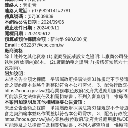
連絡人：
黃史青
連絡人電話：
(07)5824141#2781
傳真號碼：
(07)3639839
本網站公告日期：
2024/09/06
截止收件日期：
2024/09/11
開標日期：
2024/09/12
預算或預估採購金額：
新台幣 990,000 元
Email：
632287@cpc.com.tw
廠商資格 :
除上述外之其他資格 (1).廠商登記或設立之證明: 1.廠商公司
執照(有效期內)影本。 (2).廠商納稅之證明: 詳投標須知第
效期內)。
附加說明 :
未達公告金額之採購，爭議屬政府採購法第31條規定不予發還
會之契約範本並略作調整以符合本公司需求。 3、配合行政院
https://moda.gov.tw/(核心業務/數位政府/政府
可能涉及之法律責任及相關切結書，不列入審查項目，惟廠商
本案附加說明及其他相關重要公告資訊 :
未達公告金額之採購，爭議屬政府採購法第31條規定不予發還
會之契約範本並略作調整以符合本公司需求。 3、配合行政院
https://moda.gov.tw/(核心業務/數位政府/政府
可能涉及之法律責任及相關切結書，不列入審查項目，惟廠商