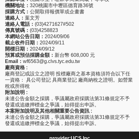
機關地址：
320桃園市中壢區德育路36號
採購方式：
公開取得報價單或企畫書
連絡人：
葉文芳
連絡人電話：
(03)4271627#502
傳真號碼：
(03)4258823
本網站公告日期：
2024/09/06
截止收件日期：
2024/09/11
開標日期：
2024/09/12
預算或預估採購金額：
新台幣 608,000 元
Email：
wf6563@g.clvs.tyc.edu.tw
廠商資格 :
廠商登記或設立之證明 投標廠商之基本資格須符合以下任
一資格： 具公司登記 具商業登記 廠商納稅之證明。如營業
稅或所得稅
附加說明 :
未達公告金額之採購，爭議屬政府採購法第31條規定不予
發還或追繳押標金之爭議，始得提出申訴。
本案附加說明及其他相關重要公告資訊 :
未達公告金額之採購，爭議屬政府採購法第31條規定不予
發還或追繳押標金之爭議，始得提出申訴。
provider:UCS.Inc