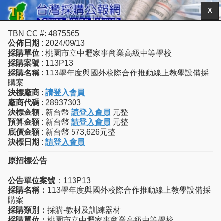
X
TBN CC #: 4875565
公佈日期
: 2024/09/13
採購單位
: 桃園市立中壢家事商業高級中等學校
採購案號
: 113P13
採購名稱
: 113學年度與國外校際合作推動線上教學設備採
購案
決標廠商
:
請登入會員
廠商代碼
: 28937303
決標金額
: 新台幣
請登入會員
元整
預算金額
: 新台幣
請登入會員
元整
底價金額
: 新台幣 573,626元整
決標日期
:
請登入會員
原招標公告
公告單位案號
：113P13
採購名稱：
113學年度與國外校際合作推動線上教學設備採
購案
採購類別：
採購-教材及訓練器材
採購單位：
桃園市立中壢家事商業高級中等學校